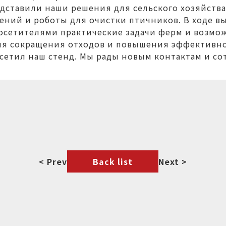
едставили наши решения для сельского хозяйств
ений и роботы для очистки птичников. В ходе вы
 посетителями практические задачи ферм и возм
ля сокращения отходов и повышения эффективно
осетил наш стенд. Мы рады новым контактам и со
< Prev
Back list
Next >