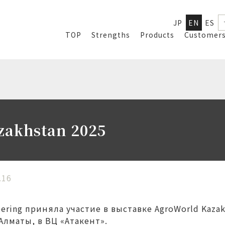
JP
EN
ES
TOP
Strengths
Products
Customer
zakhstan 2025
.16
ering приняла участие в выставке AgroWorld Kazak
Алматы, в ВЦ «Атакент».