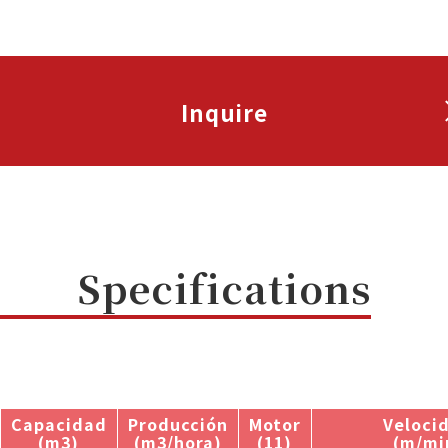
Inquire
Specifications
Capacidad
Producción
Motor
Veloci
(m3)
(m3/hora)
(11)
(m/mi