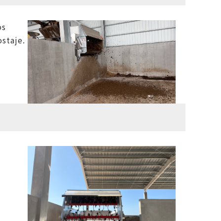
os
staje.