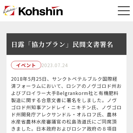
日露「協力プラン」民間文書署名
イベント
2023.07.24
2018年5月25日、サンクトペテルブルク国際経
済フォーラムにおいて、ロシアのノヴゴロド州お
よびブロイラー大手Belgrankorm社と有機肥料
製造に関する合意文書に署名をしました。ノヴ
ゴロド州知事アンドレイ・ニキチン氏、ノヴゴロ
ド州開発庁アレクサンドル・オルロフ氏、農林
水産省農林水産審議官の松島浩道氏にご同席頂
きました。日本政府およびロシア政府の８項目