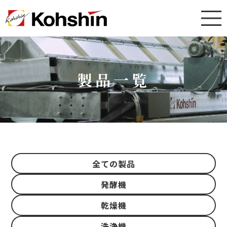
製品一覧
全ての製品
発酵機
乾燥機
洗浄機